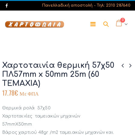
Πανελλαδική αποστολή -
Τηλ: 2310 287640
0
Χαρτοταινία θερμική 57χ50
ΠΛ57mm x 50mm 25m (60
ΤΕΜΑΧΙΑ)
17.78
€
Με ΦΠΑ
Θερμικά ρολά 57χ50
Χαρτοταινίες ταμειακών μηχανών
57mmΧ50mm
Βάρος χαρτιού 48gr /m2 ταμειακών μηχανών και