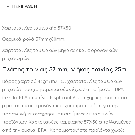
ΠΕΡΙΓΡΑΦΉ
Χαρτοταινίες ταμειακής 57Χ50.
Θερμικά ρολά 57mmχ50mm.
Χαρτοταινίες ταμειακών μηχανών και φορολογικών
μηχανισμών.
Πλάτος ταινίας 57 mm, Μήκος ταινίας 25m,
Βάρος χαρτιού 48gr /m2 . Οι χαρτοταινίες ταμειακών
μηχανών που χρησιμοποιούμε έχουν τη σήμανση BPA
free. Το BPA σημαίνει Bisphenol-A, μια χημική ουσία που
μιμείται τα οιστρογόνα και χρησιμοποιείται για την
παραγωγή επαναχρησιμοποιούμενων πλαστικών
προϊόντων. Χαρτοταινίες ταμειακής 57Χ50 απαλλαγμένες
από την ουσία BPA. Χρησιμοποιήστε προϊόντα χωρίς