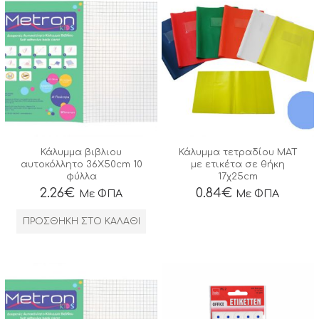
Κάλυμμα βιβλιου
Κάλυμμα τετραδίου ΜΑΤ
αυτοκόλλητο 36Χ50cm 10
με ετικέτα σε θήκη
φύλλα
17χ25cm
2.26
€
0.84
€
Με ΦΠΑ
Με ΦΠΑ
ΠΡΟΣΘΉΚΗ ΣΤΟ ΚΑΛΆΘΙ