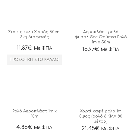
Στρετς φιλμ Χειρός 50cm
Αεροπλάστ ρολό
3kg Διαφανές
φυσαλιδες Φούσκα Ρολό
1m x 50m
11.87
€
Με ΦΠΑ
15.97
€
Με ΦΠΑ
ΠΡΟΣΘΉΚΗ ΣΤΟ ΚΑΛΆΘΙ
Ρολό Αεροπλάστ 1m x
Χαρτί καφέ ρολο 1m
10m
ύψος (ρολό 8 ΚΙΛΑ 80
μέτρα)
4.85
€
Με ΦΠΑ
21.45
€
Με ΦΠΑ