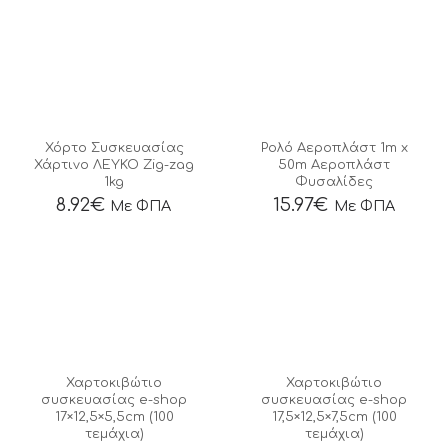
Χόρτο Συσκευασίας
Ρολό Αεροπλάστ 1m x
Χάρτινο ΛΕΥΚΟ Zig-zag
50m Αεροπλάστ
1kg
Φυσαλίδες
8.92
€
15.97
€
Με ΦΠΑ
Με ΦΠΑ
Χαρτοκιβώτιο
Χαρτοκιβώτιο
συσκευασίας e-shop
συσκευασίας e-shop
17×12,5×5,5cm (100
17,5×12,5×7,5cm (100
τεμάχια)
τεμάχια)