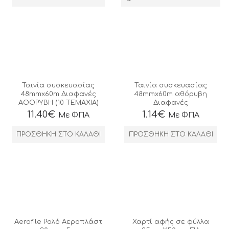
Ταινία συσκευασίας
Ταινία συσκευασίας
48mmx60m Διαφανές
48mmx60m αθόρυβη
ΑΘΟΡΥΒΗ (10 ΤΕΜΑΧΙΑ)
Διαφανές
11.40
€
1.14
€
Με ΦΠΑ
Με ΦΠΑ
ΠΡΟΣΘΉΚΗ ΣΤΟ ΚΑΛΆΘΙ
ΠΡΟΣΘΉΚΗ ΣΤΟ ΚΑΛΆΘΙ
Aerofile Ρολό Αεροπλάστ
Χαρτί αφής σε φύλλα