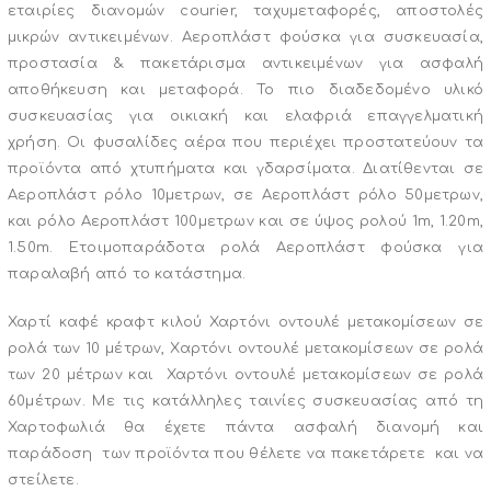
εταιρίες διανομών courier, ταχυμεταφορές, αποστολές
μικρών αντικειμένων. Αεροπλάστ φούσκα για συσκευασία,
προστασία & πακετάρισμα αντικειμένων για ασφαλή
αποθήκευση και μεταφορά. Το πιο διαδεδομένο υλικό
συσκευασίας για οικιακή και ελαφριά επαγγελματική
χρήση. Οι φυσαλίδες αέρα που περιέχει προστατεύουν τα
προϊόντα από χτυπήματα και γδαρσίματα. Διατίθενται σε
Αεροπλάστ ρόλο 10μετρων, σε Αεροπλάστ ρόλο 50μετρων,
και ρόλο Αεροπλάστ 100μετρων και σε ύψος ρολού 1m, 1.20m,
1.50m. Ετοιμοπαράδοτα ρολά Αεροπλάστ φούσκα για
παραλαβή από το κατάστημα.
Χαρτί καφέ κραφτ κιλού Χαρτόνι οντουλέ μετακομίσεων σε
ρολά των 10 μέτρων, Χαρτόνι οντουλέ μετακομίσεων σε ρολά
των 20 μέτρων και Χαρτόνι οντουλέ μετακομίσεων σε ρολά
60μέτρων. Με τις κατάλληλες ταινίες συσκευασίας από τη
Χαρτοφωλιά θα έχετε πάντα ασφαλή διανομή και
παράδοση των προϊόντα που θέλετε να πακετάρετε και να
στείλετε.