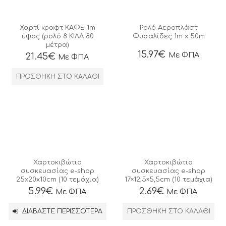
Χαρτί κραφτ ΚΑΦΕ 1m
Ρολό Αεροπλάστ
ύψος (ρολό 8 ΚΙΛΑ 80
Φυσαλίδες 1m x 50m
μέτρα)
15.97
€
Με ΦΠΑ
21.45
€
Με ΦΠΑ
ΠΡΟΣΘΉΚΗ ΣΤΟ ΚΑΛΆΘΙ
Χαρτοκιβώτιο
Χαρτοκιβώτιο
συσκευασίας e-shop
συσκευασίας e-shop
25x20x10cm (10 τεμάχια)
17×12,5×5,5cm (10 τεμάχια)
5.99
€
2.69
€
Με ΦΠΑ
Με ΦΠΑ
ΔΙΑΒΆΣΤΕ ΠΕΡΙΣΣΌΤΕΡΑ
ΠΡΟΣΘΉΚΗ ΣΤΟ ΚΑΛΆΘΙ