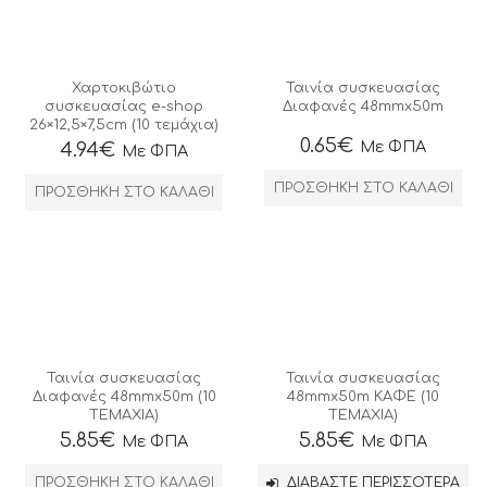
Χαρτοκιβώτιο
Ταινία συσκευασίας
συσκευασίας e-shop
Διαφανές 48mmx50m
26×12,5×7,5cm (10 τεμάχια)
0.65
€
Με ΦΠΑ
4.94
€
Με ΦΠΑ
ΠΡΟΣΘΉΚΗ ΣΤΟ ΚΑΛΆΘΙ
ΠΡΟΣΘΉΚΗ ΣΤΟ ΚΑΛΆΘΙ
Ταινία συσκευασίας
Ταινία συσκευασίας
Διαφανές 48mmx50m (10
48mmx50m ΚΑΦΕ (10
ΤΕΜΑΧΙΑ)
ΤΕΜΑΧΙΑ)
5.85
€
5.85
€
Με ΦΠΑ
Με ΦΠΑ
ΠΡΟΣΘΉΚΗ ΣΤΟ ΚΑΛΆΘΙ
ΔΙΑΒΆΣΤΕ ΠΕΡΙΣΣΌΤΕΡΑ