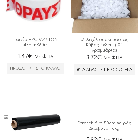
Ταινία ΕΥΘΡΑΥΣΤΟΝ
Φελιζόλ συσκευασίας
48mmX60m
Kύβος 3x3cm (100
γραμμάρια)
1.47
€
Με ΦΠΑ
3.72
€
Με ΦΠΑ
ΠΡΟΣΘΉΚΗ ΣΤΟ ΚΑΛΆΘΙ
ΔΙΑΒΆΣΤΕ ΠΕΡΙΣΣΌΤΕΡΑ
Stretch film 50cm Χειρός
Διαφανο 1.8kg
5.92
€
Με ΦΠΑ