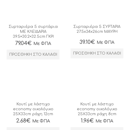
Συρταριέρα 5 συρτάρια
Συρταριέρα 5 ΣΥΡΤΑΡΙΑ
ΜΕ ΚΛΕΙΔΑΡΙΑ
27.5x34x26cm ΜΑΥΡΗ
39.5×30.2×32.5cm ΓΚΡΙ
39.10
€
Με ΦΠΑ
79.04
€
Με ΦΠΑ
ΠΡΟΣΘΉΚΗ ΣΤΟ ΚΑΛΆΘΙ
ΠΡΟΣΘΉΚΗ ΣΤΟ ΚΑΛΆΘΙ
Κουτί με λάστιχο
Κουτί με λάστιχο
economy οικολόγικο
economy οικολόγικο
25Χ33cm ράχη 12cm
25Χ33cm ράχη 8cm
2.68
€
1.96
€
Με ΦΠΑ
Με ΦΠΑ