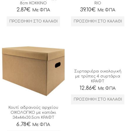
8cm ΚΟΚΚΙΝΟ
RIO
2.87
€
39.10
€
Με ΦΠΑ
Με ΦΠΑ
ΠΡΟΣΘΉΚΗ ΣΤΟ ΚΑΛΆΘΙ
ΠΡΟΣΘΉΚΗ ΣΤΟ ΚΑΛΆΘΙ
Συρταριέρα οικολογική
με τρύπες 4 συρτάρια
ΚΡΑΦΤ
Έκπτωση 5%
12.86
€
Με ΦΠΑ
ΠΡΟΣΘΉΚΗ ΣΤΟ ΚΑΛΆΘΙ
Καντε εγγραφή στο newsletter και κερδίστε
Κουτί αδρανούς αρχείου
5% έκπτωση στην πρώτη σας παραγγελία!
ΟΙΚΟΛΟΓΙΚΟ με καπάκι
34x44x30.5cm ΚΡΑΦΤ
6.78
€
Με ΦΠΑ