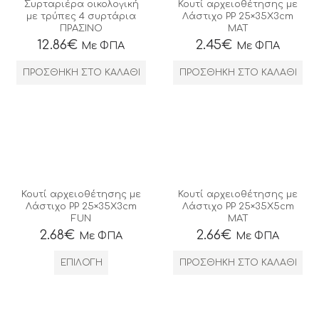
Συρταριέρα οικολογική
Κουτί αρχειοθέτησης με
με τρύπες 4 συρτάρια
Λάστιχο ΡΡ 25×35Χ3cm
ΠΡΑΣΙΝΟ
MAT
12.86
€
2.45
€
Με ΦΠΑ
Με ΦΠΑ
ΠΡΟΣΘΉΚΗ ΣΤΟ ΚΑΛΆΘΙ
ΠΡΟΣΘΉΚΗ ΣΤΟ ΚΑΛΆΘΙ
Κουτί αρχειοθέτησης με
Κουτί αρχειοθέτησης με
Λάστιχο ΡΡ 25×35Χ3cm
Λάστιχο ΡΡ 25×35Χ5cm
FUN
ΜΑΤ
2.68
€
2.66
€
Με ΦΠΑ
Με ΦΠΑ
ΕΠΙΛΟΓΉ
ΠΡΟΣΘΉΚΗ ΣΤΟ ΚΑΛΆΘΙ