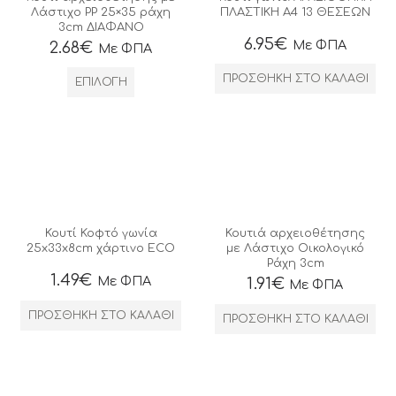
Λάστιχο ΡΡ 25×35 ράχη
ΠΛΑΣΤΙΚΗ Α4 13 ΘΕΣΕΩΝ
3cm ΔΙΑΦΑΝΟ
6.95
€
Με ΦΠΑ
2.68
€
Με ΦΠΑ
ΠΡΟΣΘΉΚΗ ΣΤΟ ΚΑΛΆΘΙ
ΕΠΙΛΟΓΉ
Κουτί Κοφτό γωνία
Κουτιά αρχειοθέτησης
25x33x8cm χάρτινο ECO
με Λάστιχο Οικολογικό
Ράχη 3cm
1.49
€
Με ΦΠΑ
1.91
€
Με ΦΠΑ
ΠΡΟΣΘΉΚΗ ΣΤΟ ΚΑΛΆΘΙ
ΠΡΟΣΘΉΚΗ ΣΤΟ ΚΑΛΆΘΙ