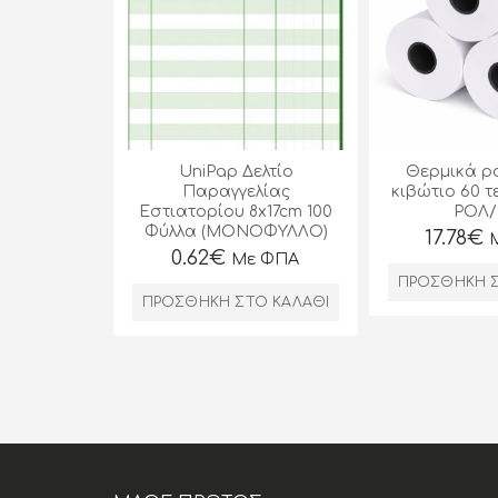
UniPap Δελτίο
Θερμικά ρ
Παραγγελίας
κιβώτιο 60 τ
Εστιατορίου 8x17cm 100
ΡΟΛ/
Φύλλα (ΜΟΝΟΦΥΛΛΟ)
17.78
€
0.62
€
Με ΦΠΑ
ΠΡΟΣΘΉΚΗ Σ
ΠΡΟΣΘΉΚΗ ΣΤΟ ΚΑΛΆΘΙ