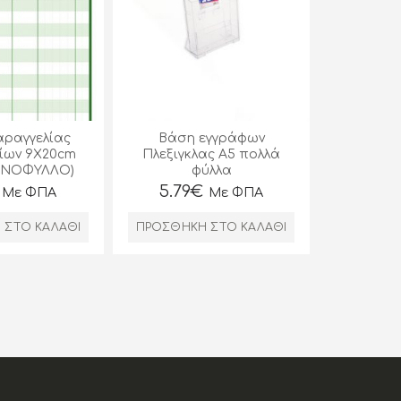
αραγγελίας
Βάση εγγράφων
ίων 9X20cm
Πλεξιγκλας Α5 πολλά
ΟΝΟΦΥΛΛΟ)
φύλλα
5.79
€
Με ΦΠΑ
Με ΦΠΑ
 ΣΤΟ ΚΑΛΆΘΙ
ΠΡΟΣΘΉΚΗ ΣΤΟ ΚΑΛΆΘΙ