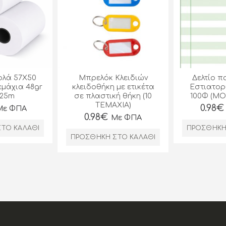
ολά 57Χ50
Μπρελόκ Κλειδιών
Δελτίο π
εμάχια 48gr
κλειδοθήκη με ετικέτα
Εστιατορ
25m
σε πλαστική θήκη (10
100Φ (Μ
ΤΕΜΑΧΙΑ)
0.98
€
Με ΦΠΑ
0.98
€
Με ΦΠΑ
ΤΟ ΚΑΛΆΘΙ
ΠΡΟΣΘΉΚΗ
ΠΡΟΣΘΉΚΗ ΣΤΟ ΚΑΛΆΘΙ