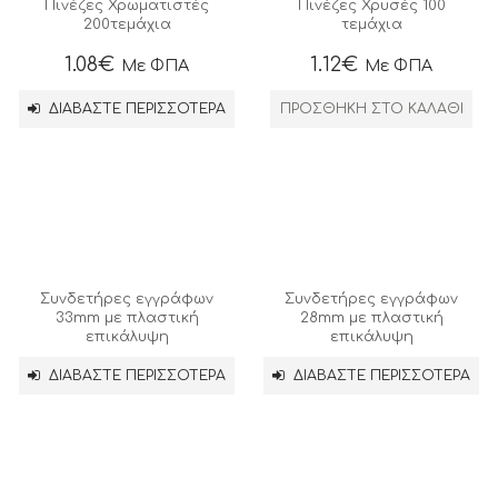
Πινέζες Χρωματιστές
Πινέζες Χρυσές 100
200τεμάχια
τεμάχια
1.08
€
1.12
€
Με ΦΠΑ
Με ΦΠΑ
ΔΙΑΒΆΣΤΕ ΠΕΡΙΣΣΌΤΕΡΑ
ΠΡΟΣΘΉΚΗ ΣΤΟ ΚΑΛΆΘΙ
Συνδετήρες εγγράφων
Συνδετήρες εγγράφων
33mm με πλαστική
28mm με πλαστική
επικάλυψη
επικάλυψη
ΔΙΑΒΆΣΤΕ ΠΕΡΙΣΣΌΤΕΡΑ
ΔΙΑΒΆΣΤΕ ΠΕΡΙΣΣΌΤΕΡΑ