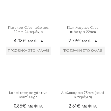
Πιάστρα Clips πιάστρα
Κλιπ λαχείων Clips
30mm 24 τεμάχια
πιάστρα 22mm
4.33
€
2.79
€
Με ΦΠΑ
Με ΦΠΑ
ΠΡΟΣΘΉΚΗ ΣΤΟ ΚΑΛΆΘΙ
ΠΡΟΣΘΉΚΗ ΣΤΟ ΚΑΛΆΘΙ
Καρφίτσες σε χάρτινο
Διπλόκαρφα 75mm (κουτί
κουτί 50gr.
15τεμάχια)
0.85
€
2.61
€
Με ΦΠΑ
Με ΦΠΑ