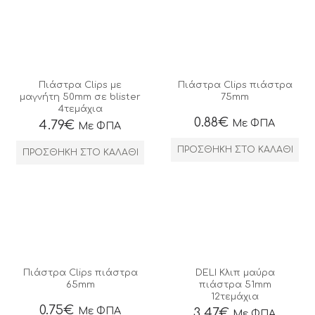
Πιάστρα Clips με
Πιάστρα Clips πιάστρα
μαγνήτη 50mm σε blister
75mm
4τεμάχια
0.88
€
Με ΦΠΑ
4.79
€
Με ΦΠΑ
ΠΡΟΣΘΉΚΗ ΣΤΟ ΚΑΛΆΘΙ
ΠΡΟΣΘΉΚΗ ΣΤΟ ΚΑΛΆΘΙ
Πιάστρα Clips πιάστρα
DELI Κλιπ μαύρα
65mm
πιάστρα 51mm
12τεμάχια
0.75
€
Με ΦΠΑ
3.47
€
Με ΦΠΑ